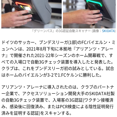
『グリーンパス』の3G認証自動スキャナー (画像：
SKIDATA
)
ドイツのサッカー、ブンデスリーガ(1部)のFCバイエルン・ミ
ュンヘンは、2021年8月下旬に本拠地『アリアンツ・アレー
ナ』で開催された2021-22年シーズンのホーム開幕戦で、す
べての入場口で自動3Gチェック装置を導入したと発表した。
クラブは、これをブンデスリーガ初の試みとしている。試合
はホームのバイエルンが3-2で1.FCケルンに勝利した。
アリアンツ・アレーナに導入されたのは、クラブのパートナ
ー企業で、アクセスソリューション開発大手のSKIDATA社製
の自動3Gチェック装置で、入場客の3G認証(ワクチン接種済
み、感染後に回復済み、またはPCR検査による陰性証明発行
済みを証明する認証)をスキャンする。