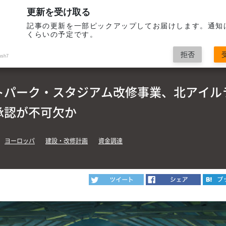
更新を受け取る
記事の更新を一部ピックアップしてお届けします。通知
くらいの予定です。
SPORTS
拒否
ush7
トパーク・スタジアム改修事業、北アイル
承認が不可欠か
ヨーロッパ
建設・改修計画
資金調達