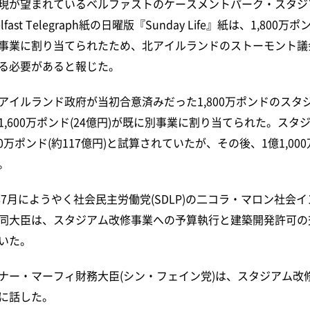
現が望まれているベルファストのケースメントパーク・スタジ
ast Telegraph紙の日曜版『Sunday Life』紙は、1,800万
事業に割り当てられたため、北アイルランドのストーモント議
る必要があると報じた。
アイルランド政府が当初合意済みだった1,800万ポンドのスタ
,600万ポンド(24億円)が既に別事業に割り当てられた。スタ
0万ポンド(約117億円)と試算されていたが、その後、1億1,000万
。
年7月にようやく社会民主労働党(SDLP)の二コラ・マロン社会
同大臣は、スタジアム改修事業への予算執行と建築開発許可の
いた。
ナー・マーフィ財務大臣(シン・フェイン党)は、スタジアム改
に話した。