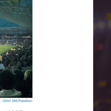
：
Ulster GAA/Populous
)