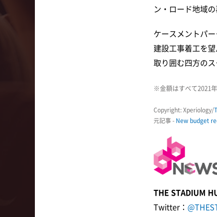
ン・ロード地域の
ケースメントパー
建設工事着工を望ん
取り囲む四方のス
※金額はすべて2021
Copyright: Xperiology/
元記事 -
New budget req
THE STADIU
Twitter：
@THES