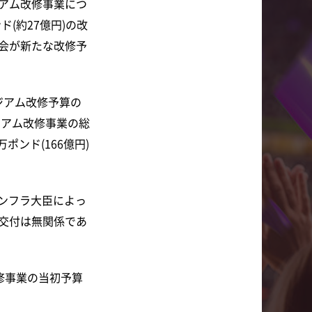
アム改修事業につ
ポンド(約27億円)の改
会が新たな改修予
ジアム改修予算の
ジアム改修事業の総
ポンド(166億円)
インフラ大臣によっ
交付は無関係であ
修事業の当初予算