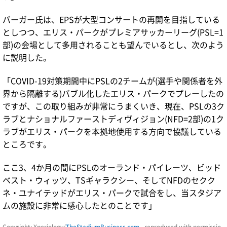
バーガー氏は、EPSが大型コンサートの再開を目指している
としつつ、エリス・パークがプレミアサッカーリーグ(PSL=1
部)の会場として多用されることも望んでいるとし、次のよう
に説明した。
「COVID-19対策期間中にPSLの2チームが(選手や関係者を外
界から隔離する)バブル化したエリス・パークでプレーしたの
ですが、この取り組みが非常にうまくいき、現在、PSLの3ク
ラブとナショナルファーストディヴィジョン(NFD=2部)の1ク
ラブがエリス・パークを本拠地使用する方向で協議している
ところです。
ここ3、4か月の間にPSLのオーランド・パイレーツ、ビッド
ベスト・ウィッツ、TSギャラクシー、そしてNFDのセクク
ネ・ユナイテッドがエリス・パークで試合をし、当スタジア
ムの施設に非常に感心したとのことです」
Copyright: Xperiology/
TheStadiumBusiness.com
- reproduced with permissio