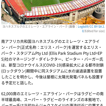
ヨハネスブルグのエミレーツ・エアライン・パーク (画像：
Leglo09
/
CC BY-SA 2.
0
/Edited for size)
南アフリカ共和国ヨハネスブルグのエミレーツ・エアライ
ン・パーク(正式名称：エリス・パーク)を運営するエリス・
パーク・スタジアムPty Ltd (Ellis Park Stadium Pty Ltd=EP
S)社のマネージング・ダイレクター、ピーター・バーガー氏
は、新型コロナウイルス(COVID-19)感染拡大による都市封鎖
(ロックダウン)期間中に同スタジアムに水の濾過装置を設置
したことを明かし、今後は屋根に太陽光発電パネルも設置す
る予定だと話した。
62,000席のエミレーツ・エアライン・パークはラグビーの南
半球最高峰、スーパー・ラグビーのライオンズの本拠地で、
バーガー氏は当初からジャクスケイ川の源流付近に位置する