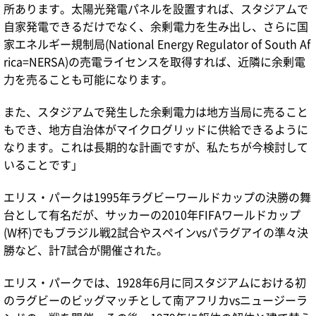
所あります。太陽光発電パネルを設置すれば、スタジアムで
自家発電できるだけでなく、余剰電力を生み出し、さらに国
家エネルギー規制局(National Energy Regulator of South Af
rica=NERSA)の売電ライセンスを取得すれば、近隣に余剰電
力を売ることも可能になります。
また、スタジアムで発生した余剰電力は地方当局に売ること
もでき、地方自治体がマイクログリッドに供給できるように
なります。これは長期的な計画ですが、私たちが今検討して
いることです」
エリス・パークは1995年ラグビーワールドカップの決勝の舞
台として有名だが、サッカーの2010年FIFAワールドカップ
(W杯)でもブラジル戦2試合やスペインvsパラグアイの準々決
勝など、計7試合が開催された。
エリス・パークでは、1928年6月に同スタジアムにおける初
のラグビーのビッグマッチとして南アフリカvsニュージーラ