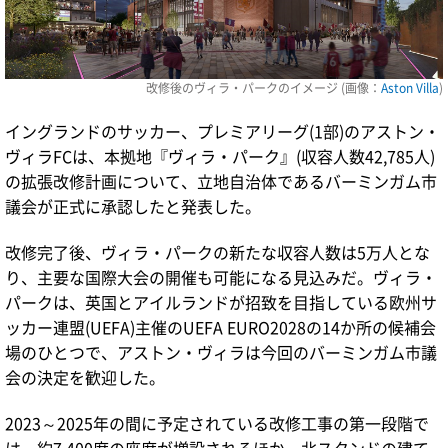
改修後のヴィラ・パークのイメージ (画像：
Aston Villa
)
イングランドのサッカー、プレミアリーグ(1部)のアストン・
ヴィラFCは、本拠地『ヴィラ・パーク』(収容人数42,785人)
の拡張改修計画について、立地自治体であるバーミンガム市
議会が正式に承認したと発表した。
改修完了後、ヴィラ・パークの新たな収容人数は5万人とな
り、主要な国際大会の開催も可能になる見込みだ。ヴィラ・
パークは、英国とアイルランドが招致を目指している欧州サ
ッカー連盟(UEFA)主催のUEFA EURO2028の14か所の候補会
場のひとつで、アストン・ヴィラは今回のバーミンガム市議
会の決定を歓迎した。
2023～2025年の間に予定されている改修工事の第一段階で
は、約7,400席の座席が増設されるほか、北スタンドの建て