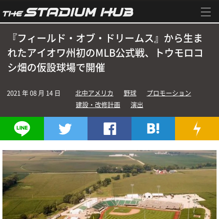
『フィールド・オブ・ドリームス』から生ま
れたアイオワ州初のMLB公式戦、トウモロコ
シ畑の仮設球場で開催
2021 年 08 月 14 日
北中アメリカ
野球
プロモーション
建設・改修計画
演出