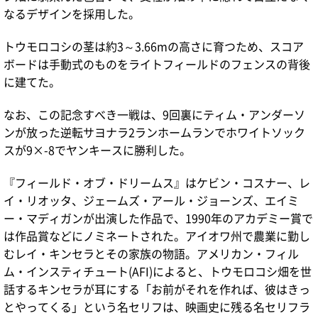
なるデザインを採用した。
トウモロコシの茎は約3～3.66mの高さに育つため、スコア
ボードは手動式のものをライトフィールドのフェンスの背後
に建てた。
なお、この記念すべき一戦は、9回裏にティム・アンダーソ
ンが放った逆転サヨナラ2ランホームランでホワイトソック
スが9×-8でヤンキースに勝利した。
『フィールド・オブ・ドリームス』はケビン・コスナー、レ
イ・リオッタ、ジェームズ・アール・ジョーンズ、エイミ
ー・マディガンが出演した作品で、1990年のアカデミー賞で
は作品賞などにノミネートされた。アイオワ州で農業に勤し
むレイ・キンセラとその家族の物語。アメリカン・フィル
ム・インスティチュート(AFI)によると、トウモロコシ畑を世
話するキンセラが耳にする「お前がそれを作れば、彼はきっ
とやってくる」という名セリフは、映画史に残る名セリフラ