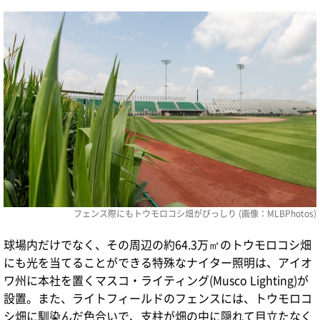
フェンス際にもトウモロコシ畑がびっしり (画像：
MLBPhotos
)
球場内だけでなく、その周辺の約64.3万㎡のトウモロコシ畑
にも光を当てることができる特殊なナイター照明は、アイオ
ワ州に本社を置くマスコ・ライティング(Musco Lighting)が
設置。また、ライトフィールドのフェンスには、トウモロコ
シ畑に馴染んだ色合いで、支柱が畑の中に隠れて目立たなく