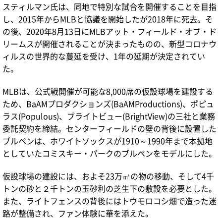
スティルマン氏は、同地で特別な試合を開催することを目指
し、2015年からMLBと協議を開始したが2018年に死去。そ
の後、2020年8月13日にMLBアット・フィールド・オブ・ド
リームスが開催されることが決まったものの、新型コロナウ
ィルスの世界的な蔓延を受け、1年の延期が決定されてい
た。
MLBは、公式戦開催が可能な8,000席の仮設球場を建設する
ため、BaAMプロダクションズ(BaAMProductions)、ポピュ
ラス(Populous)、ブライトビュー(BrightView)の三社と業務
委託契約を締結。センターフィールドの壁の背後に設置した
ブルペンは、ホワイトソックスが1910～1990年まで本拠地
としていたコミスキー・パークのブルペンをモデルにした。
仮設球場の建設には、およそ23万㎥の物の移動、そして4千
トンの砂と２千トンの玉砂利の芝生下の敷設を必要とした。
また、ライトフェンスの背後にはトウモロコシ畑で造った迷
路が整備され、ファン体験に華を添えた。